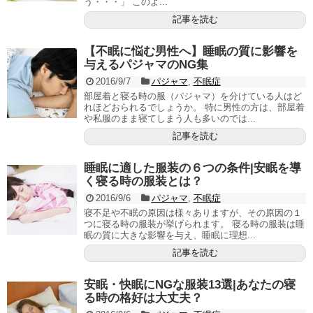
う・・・」 このよ...
記事を読む
【不眠に悩む男性へ】睡眠の質に影響を
与えるパジャマのNG集
2016/9/7
パジャマ
,
不眠症
部屋着と寝る時の服（パジャマ）を分けている人はど
れほどおられるでしょうか。 特に男性の方は、部屋着
や私服のまま寝てしまう人も多いのでは...
記事を読む
睡眠に適した服装の６つの条件|安眠を導
く寝る時の服装とは？
2016/9/6
パジャマ
,
不眠症
寝不足や不眠の原因は様々ありますが、その原因の１
つに寝る時の服装が挙げられます。 寝る時の服装は睡
眠の質に大きな影響を与え、睡眠に理想...
記事を読む
安眠・快眠にNGな服装13選|あなたの寝
る時の格好は大丈夫？