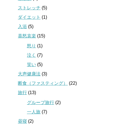
ストレッチ
(5)
ダイエット
(1)
入浴
(5)
喜怒哀楽
(15)
怒り
(1)
泣く
(7)
笑い
(5)
大声健康法
(3)
断食（ファスティング）
(22)
旅行
(13)
グループ旅行
(2)
一人旅
(7)
昼寝
(2)