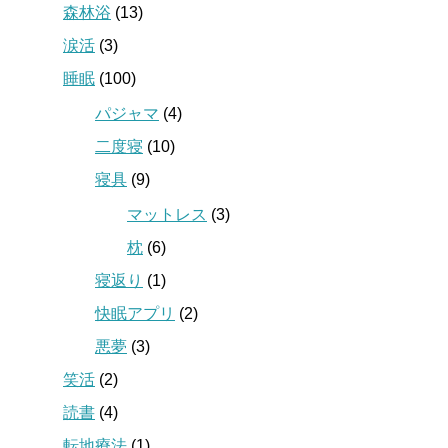
森林浴
(13)
涙活
(3)
睡眠
(100)
パジャマ
(4)
二度寝
(10)
寝具
(9)
マットレス
(3)
枕
(6)
寝返り
(1)
快眠アプリ
(2)
悪夢
(3)
笑活
(2)
読書
(4)
転地療法
(1)