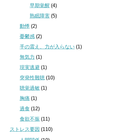
早期覚醒
(4)
熟眠障害
(5)
動悸
(2)
憂鬱感
(2)
手の震え、力が入らない
(1)
無気力
(1)
現実逃避
(1)
突発性難聴
(10)
聴覚過敏
(1)
胸痛
(1)
過食
(12)
食欲不振
(11)
ストレス要因
(110)