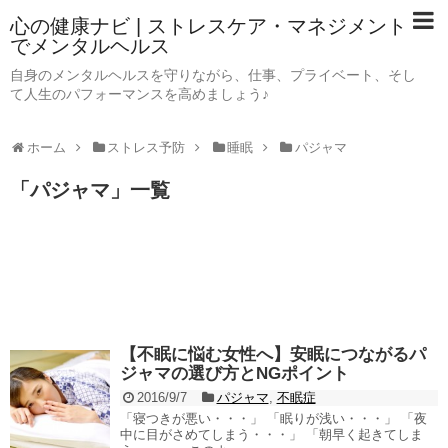
心の健康ナビ | ストレスケア・マネジメント
でメンタルヘルス
自身のメンタルヘルスを守りながら、仕事、プライベート、そし
て人生のパフォーマンスを高めましょう♪
ホーム
ストレス予防
睡眠
パジャマ
「
パジャマ
」
一覧
【不眠に悩む女性へ】安眠につながるパ
ジャマの選び方とNGポイント
2016/9/7
パジャマ
,
不眠症
「寝つきが悪い・・・」 「眠りが浅い・・・」 「夜
中に目がさめてしまう・・・」 「朝早く起きてしま