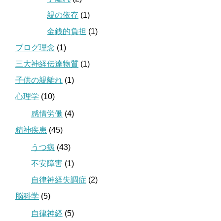
親の依存
(1)
金銭的負担
(1)
ブログ理念
(1)
三大神経伝達物質
(1)
子供の親離れ
(1)
心理学
(10)
感情労働
(4)
精神疾患
(45)
うつ病
(43)
不安障害
(1)
自律神経失調症
(2)
脳科学
(5)
自律神経
(5)