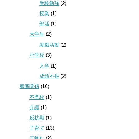
受験勉強
(2)
授業
(1)
部活
(1)
大学生
(2)
就職活動
(2)
小学校
(3)
入学
(1)
成績不振
(2)
家庭関係
(16)
不登校
(1)
介護
(1)
反抗期
(1)
子育て
(13)
子離れ
(2)