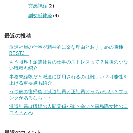
交感神経
(2)
副交感神経
(4)
最近の投稿
派遣社員の仕事が精神的に楽な理由とおすすめの職種
BEST3！
もう限界！派遣社員の仕事のストレスって？負担の少な
い職種も紹介！
事務未経験だと派遣に採用されるのは難しい？可能性を
上げる重要点も紹介
うつ病の復帰後は派遣社員と正社員どっちがいい？ブラ
ンクがあるなら・・
派遣社員は職場の人間関係が楽？辛い？事務職女性の口
コミまとめ
最近のコメント