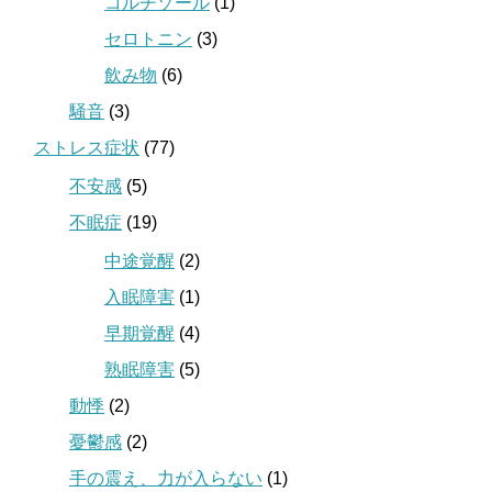
コルチゾール
(1)
セロトニン
(3)
飲み物
(6)
騒音
(3)
ストレス症状
(77)
不安感
(5)
不眠症
(19)
中途覚醒
(2)
入眠障害
(1)
早期覚醒
(4)
熟眠障害
(5)
動悸
(2)
憂鬱感
(2)
手の震え、力が入らない
(1)