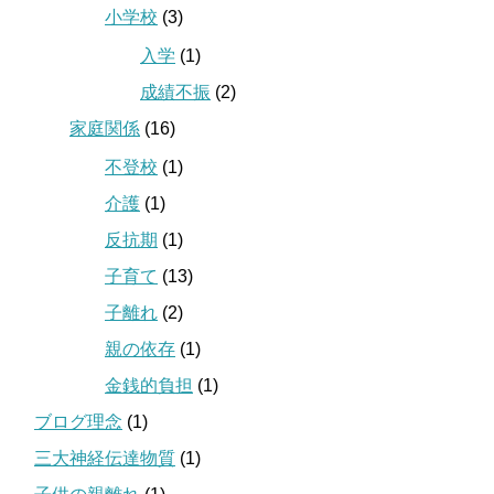
小学校
(3)
入学
(1)
成績不振
(2)
家庭関係
(16)
不登校
(1)
介護
(1)
反抗期
(1)
子育て
(13)
子離れ
(2)
親の依存
(1)
金銭的負担
(1)
ブログ理念
(1)
三大神経伝達物質
(1)