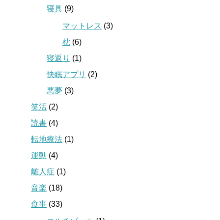
寝具
(9)
マットレス
(3)
枕
(6)
寝返り
(1)
快眠アプリ
(2)
悪夢
(3)
笑活
(2)
読書
(4)
転地療法
(1)
運動
(4)
離人症
(1)
音楽
(18)
食事
(33)