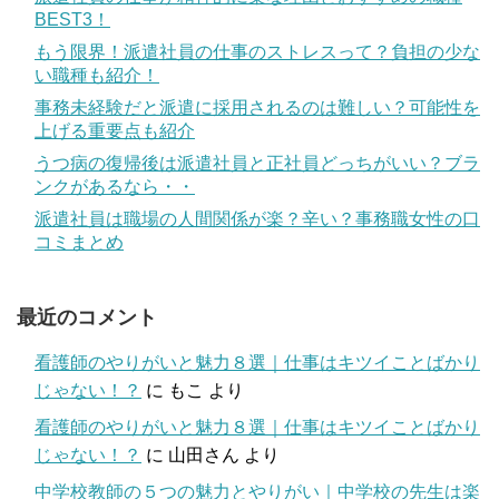
BEST3！
もう限界！派遣社員の仕事のストレスって？負担の少な
い職種も紹介！
事務未経験だと派遣に採用されるのは難しい？可能性を
上げる重要点も紹介
うつ病の復帰後は派遣社員と正社員どっちがいい？ブラ
ンクがあるなら・・
派遣社員は職場の人間関係が楽？辛い？事務職女性の口
コミまとめ
最近のコメント
看護師のやりがいと魅力８選｜仕事はキツイことばかり
じゃない！？
に
もこ
より
看護師のやりがいと魅力８選｜仕事はキツイことばかり
じゃない！？
に
山田さん
より
中学校教師の５つの魅力とやりがい｜中学校の先生は楽