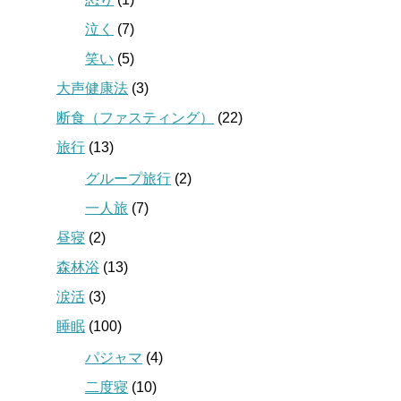
泣く
(7)
笑い
(5)
大声健康法
(3)
断食（ファスティング）
(22)
旅行
(13)
グループ旅行
(2)
一人旅
(7)
昼寝
(2)
森林浴
(13)
涙活
(3)
睡眠
(100)
パジャマ
(4)
二度寝
(10)