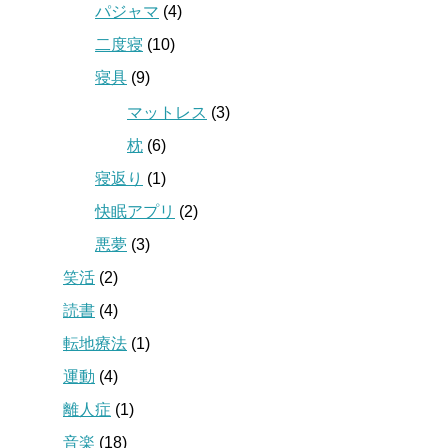
パジャマ
(4)
二度寝
(10)
寝具
(9)
マットレス
(3)
枕
(6)
寝返り
(1)
快眠アプリ
(2)
悪夢
(3)
笑活
(2)
読書
(4)
転地療法
(1)
運動
(4)
離人症
(1)
音楽
(18)