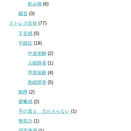
飲み物
(6)
騒音
(3)
ストレス症状
(77)
不安感
(5)
不眠症
(19)
中途覚醒
(2)
入眠障害
(1)
早期覚醒
(4)
熟眠障害
(5)
動悸
(2)
憂鬱感
(2)
手の震え、力が入らない
(1)
無気力
(1)
現実逃避
(1)