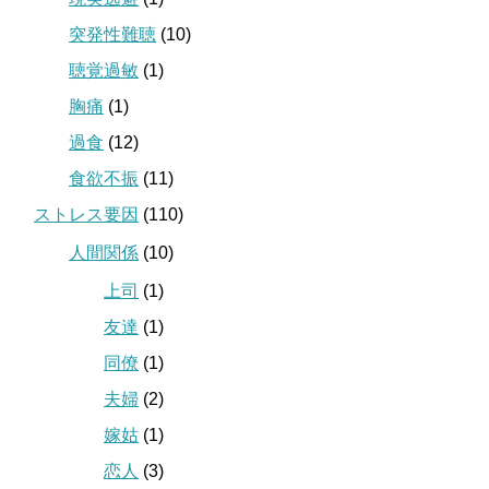
突発性難聴
(10)
聴覚過敏
(1)
胸痛
(1)
過食
(12)
食欲不振
(11)
ストレス要因
(110)
人間関係
(10)
上司
(1)
友達
(1)
同僚
(1)
夫婦
(2)
嫁姑
(1)
恋人
(3)