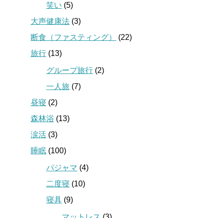
笑い
(5)
大声健康法
(3)
断食（ファスティング）
(22)
旅行
(13)
グループ旅行
(2)
一人旅
(7)
昼寝
(2)
森林浴
(13)
涙活
(3)
睡眠
(100)
パジャマ
(4)
二度寝
(10)
寝具
(9)
マットレス
(3)