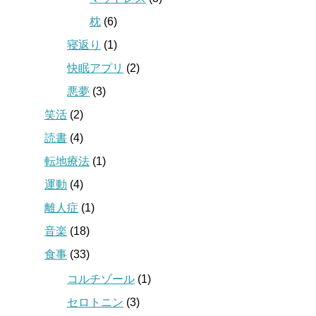
枕
(6)
寝返り
(1)
快眠アプリ
(2)
悪夢
(3)
笑活
(2)
読書
(4)
転地療法
(1)
運動
(4)
離人症
(1)
音楽
(18)
食事
(33)
コルチゾール
(1)
セロトニン
(3)