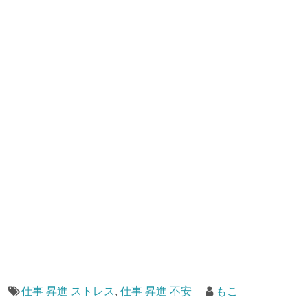
仕事 昇進 ストレス
,
仕事 昇進 不安
もこ