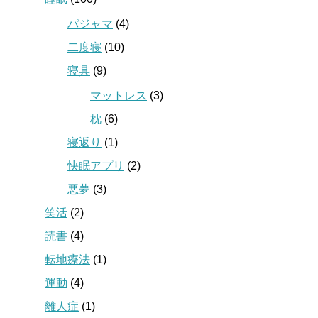
パジャマ
(4)
二度寝
(10)
寝具
(9)
マットレス
(3)
枕
(6)
寝返り
(1)
快眠アプリ
(2)
悪夢
(3)
笑活
(2)
読書
(4)
転地療法
(1)
運動
(4)
離人症
(1)