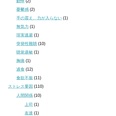
動悸
(2)
憂鬱感
(2)
手の震え、力が入らない
(1)
無気力
(1)
現実逃避
(1)
突発性難聴
(10)
聴覚過敏
(1)
胸痛
(1)
過食
(12)
食欲不振
(11)
ストレス要因
(110)
人間関係
(10)
上司
(1)
友達
(1)