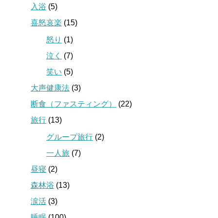
入浴
(5)
喜怒哀楽
(15)
怒り
(1)
泣く
(7)
笑い
(5)
大声健康法
(3)
断食（ファスティング）
(22)
旅行
(13)
グループ旅行
(2)
一人旅
(7)
昼寝
(2)
森林浴
(13)
涙活
(3)
睡眠
(100)