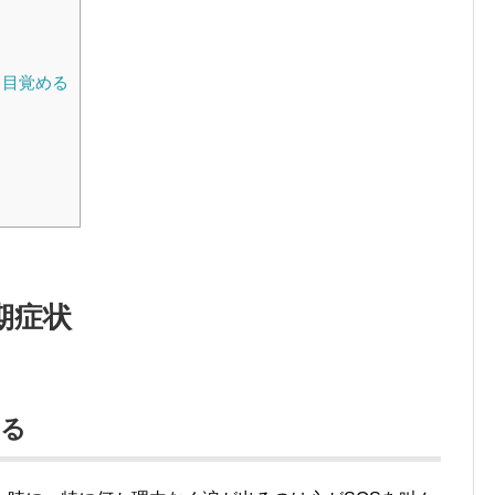
く目覚める
期症状
くる