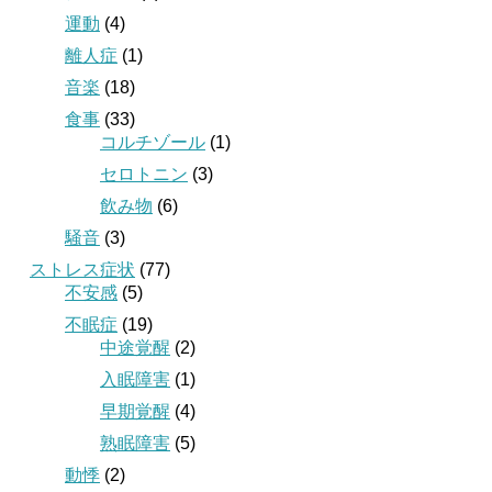
運動
(4)
離人症
(1)
音楽
(18)
食事
(33)
コルチゾール
(1)
セロトニン
(3)
飲み物
(6)
騒音
(3)
ストレス症状
(77)
不安感
(5)
不眠症
(19)
中途覚醒
(2)
入眠障害
(1)
早期覚醒
(4)
熟眠障害
(5)
動悸
(2)