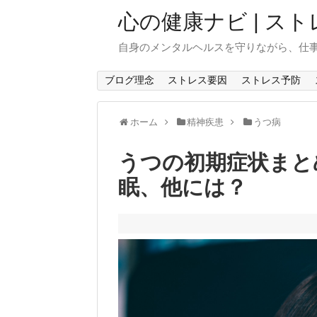
心の健康ナビ | 
自身のメンタルヘルスを守りながら、仕
ブログ理念
ストレス要因
ストレス予防
ホーム
精神疾患
うつ病
うつの初期症状まと
眠、他には？