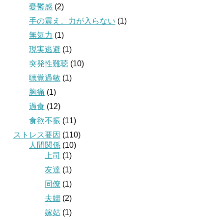
憂鬱感
(2)
手の震え、力が入らない
(1)
無気力
(1)
現実逃避
(1)
突発性難聴
(10)
聴覚過敏
(1)
胸痛
(1)
過食
(12)
食欲不振
(11)
ストレス要因
(110)
人間関係
(10)
上司
(1)
友達
(1)
同僚
(1)
夫婦
(2)
嫁姑
(1)