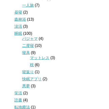
一人旅
(7)
昼寝
(2)
森林浴
(13)
涙活
(3)
睡眠
(100)
パジャマ
(4)
二度寝
(10)
寝具
(9)
マットレス
(3)
枕
(6)
寝返り
(1)
快眠アプリ
(2)
悪夢
(3)
笑活
(2)
読書
(4)
転地療法
(1)