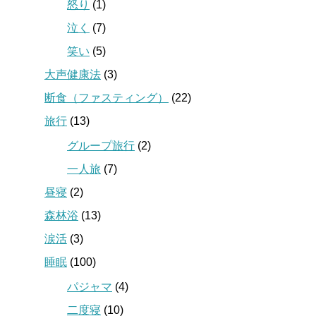
怒り
(1)
泣く
(7)
笑い
(5)
大声健康法
(3)
断食（ファスティング）
(22)
旅行
(13)
グループ旅行
(2)
一人旅
(7)
昼寝
(2)
森林浴
(13)
涙活
(3)
睡眠
(100)
パジャマ
(4)
二度寝
(10)