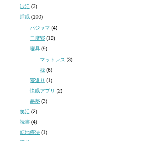
涙活
(3)
睡眠
(100)
パジャマ
(4)
二度寝
(10)
寝具
(9)
マットレス
(3)
枕
(6)
寝返り
(1)
快眠アプリ
(2)
悪夢
(3)
笑活
(2)
読書
(4)
転地療法
(1)