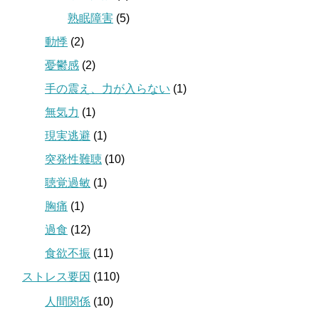
熟眠障害
(5)
動悸
(2)
憂鬱感
(2)
手の震え、力が入らない
(1)
無気力
(1)
現実逃避
(1)
突発性難聴
(10)
聴覚過敏
(1)
胸痛
(1)
過食
(12)
食欲不振
(11)
ストレス要因
(110)
人間関係
(10)