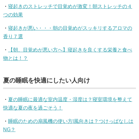
・
寝起きのストレッチで目覚めが激変！朝ストレッチの４
つの効果
・
寝起きが悪い・・・朝の目覚めがスッキリするアロマの
香り７選
・
【朝、目覚めが悪い方へ】寝起きを良くする栄養と食べ
物とは！？
夏の睡眠を快適にしたい人向け
・
夏の睡眠に最適な室内温度・湿度は？寝室環境を整えて
快適な夏の夜を過ごそう！
・
睡眠のための扇風機の使い方|風向きは？つけっぱなしは
NG？