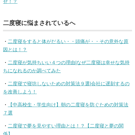
ぜ！？
二度寝に悩まされているへ
・
二度寝をすると体がだるい・・頭痛が・・その意外な原
因とは！？
・
二度寝が気持ちいい４つの理由|なぜ二度寝は幸せな気持
ちになれるのか調べてみた
・
二度寝で寝坊しないための対策法９選|会社に遅刻するの
を改善しよう！
・
【中高校生・学生向け】朝の二度寝を防ぐための対策法
７選
・
二度寝で夢を見やすい理由とは！？【二度寝と夢の関
係】