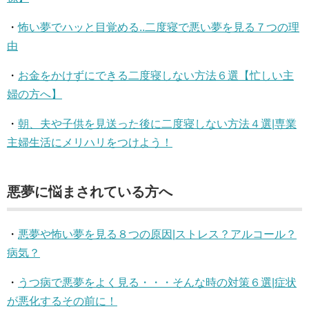
・
怖い夢でハッと目覚める..二度寝で悪い夢を見る７つの理
由
・
お金をかけずにできる二度寝しない方法６選【忙しい主
婦の方へ】
・
朝、夫や子供を見送った後に二度寝しない方法４選|専業
主婦生活にメリハリをつけよう！
悪夢に悩まされている方へ
・
悪夢や怖い夢を見る８つの原因|ストレス？アルコール？
病気？
・
うつ病で悪夢をよく見る・・・そんな時の対策６選|症状
が悪化するその前に！