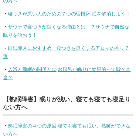
の方へ
・
寝つきが悪い人のための７つの習慣|不眠を解消しよう！
・
サウナで寝つきが良くなる理由とは！？サウナで自然な
眠りを誘おう！
・
睡眠導入におすすめ！寝つきを良くするアロマの香り７
選
・
入浴と睡眠の関係とは|お風呂が眠りに効果的って嘘？本
当？
【熟眠障害】眠りが浅い、寝ても寝ても寝足り
ない方へ
・
熟眠障害の４つの原因|寝ても寝ても眠い、熟睡ができな
い方へ