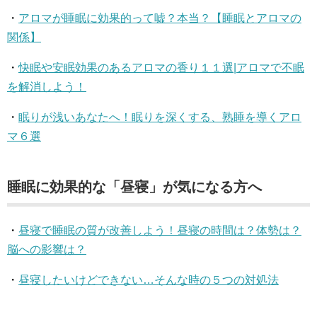
・
アロマが睡眠に効果的って嘘？本当？【睡眠とアロマの
関係】
・
快眠や安眠効果のあるアロマの香り１１選|アロマで不眠
を解消しよう！
・
眠りが浅いあなたへ！眠りを深くする、熟睡を導くアロ
マ６選
睡眠に効果的な「昼寝」が気になる方へ
・
昼寝で睡眠の質が改善しよう！昼寝の時間は？体勢は？
脳への影響は？
・
昼寝したいけどできない…そんな時の５つの対処法