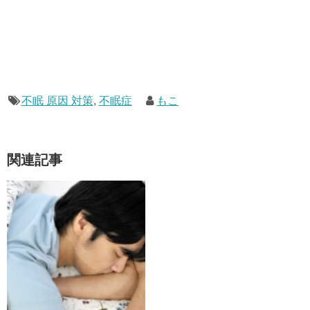
不眠 原因 対策
,
不眠症
もこ
関連記事