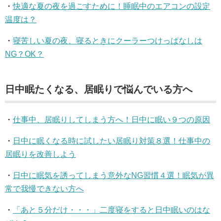
・
快適な夏の夜を過ごすために！睡眠中のエアコンの設定
温度は？
・
寝苦しい夏の夜、寝るときにクーラーつけっぱなしは
NG？OK？
日中眠たくなる、居眠りで悩んでいる方へ
・
仕事中、居眠りしてしまう方へ！日中に眠い９つの原因
・
日中に眠くなる時に試したい居眠り対策８選！仕事中の
居眠りを改善しよう
・
日中に眠気を誘ってしまう意外なNG習慣４選！眠気が異
常で我慢できない方へ
・
「あと５分だけ・・・」二度寝をすると日中眠いのはな