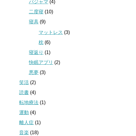
パジャマ
(4)
二度寝
(10)
寝具
(9)
マットレス
(3)
枕
(6)
寝返り
(1)
快眠アプリ
(2)
悪夢
(3)
笑活
(2)
読書
(4)
転地療法
(1)
運動
(4)
離人症
(1)
音楽
(18)