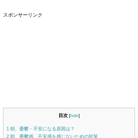
スポンサーリンク
目次
[
hide
]
1
朝、憂鬱・不安になる原因は？
2
朝、憂鬱感、不安感を感じないための対策