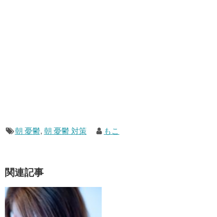
朝 憂鬱
,
朝 憂鬱 対策
もこ
関連記事