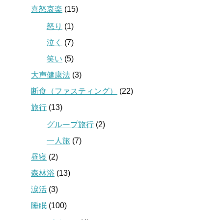
喜怒哀楽
(15)
怒り
(1)
泣く
(7)
笑い
(5)
大声健康法
(3)
断食（ファスティング）
(22)
旅行
(13)
グループ旅行
(2)
一人旅
(7)
昼寝
(2)
森林浴
(13)
涙活
(3)
睡眠
(100)